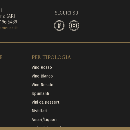
71
SEGUICI SU
na (AR)
 196 5439
meucci.it
E
PER TIPOLOGIA
Vino Rosso
Vino Bianco
Vino Rosato
Spumanti
Vini da Dessert
Distillati
Amari/Liquori
Articoli da regalo