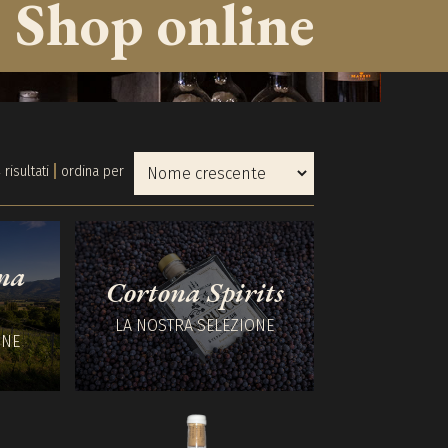
Shop online
 risultati
ordina per
na
Cortona Spirits
LA NOSTRA SELEZIONE
ONE