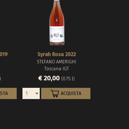
019
Syrah Rosa 2022
STEFANO AMERIGHI
Toscana IGT
€ 20,00
)
(0.75 l)
ISTA
ACQUISTA