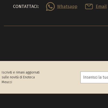
CONTATTACI:
Whatsapp
Email
Iscriviti e rimani aggiornati
sulle novità di Enoteca
Meucci