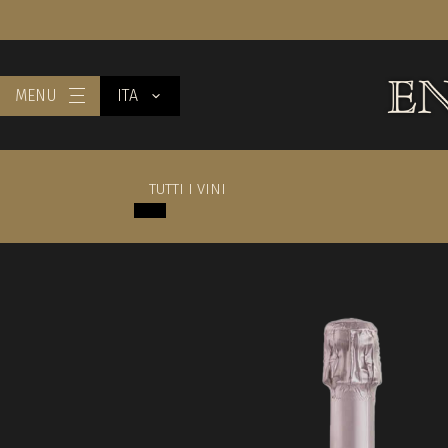
MENU
ITA
TUTTI I VINI