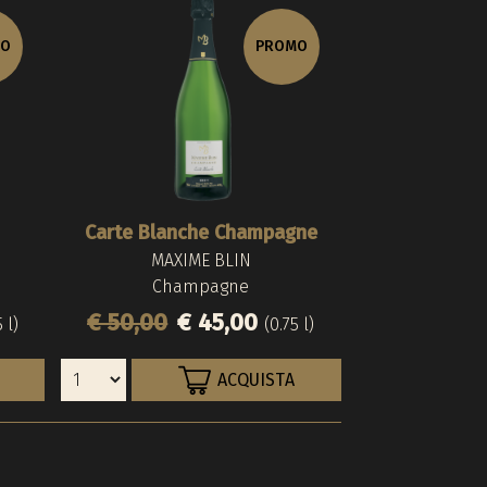
MO
PROMO
Carte Blanche Champagne
Cristal B
MAXIME BLIN
LOUIS R
Damien
Champagne
Champ
Champ
€ 50,00
€ 45,00
€ 650,
€ 58,0
 l)
(0.75 l)
ACQUISTA