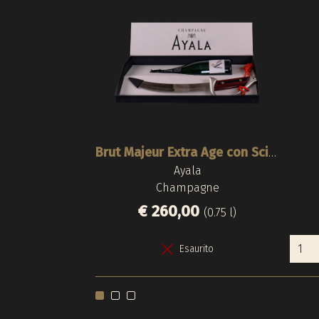
Brut Majeur Extra Age con Sciabola
Ayala
Champagne
€ 260,00
(0.75 l)
Esaurito