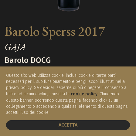
Barolo Sperss 2017
GAJA
Barolo DOCG
Questo sito web utilizza cookie, inclusi cookie di terze parti,
necessari per il suo funzionamento e per gli scopi illustrati nella
€ 320,00
privacy policy. Se desideri saperne di più o negare il consenso a
Disponibile
(0,75 l)
tutti o ad alcuni cookie, consulta la
cookie policy
. Chiudendo
questo banner, scorrendo questa pagina, facendo click su un
collegamento o accedendo a qualsiasi elemento di questa pagina,
accetti l'uso dei cookie.
ACQUISTA
PRENOTA UN TAVOLO
ACCETTA
Regione / Nazione:
Piemonte / Italia