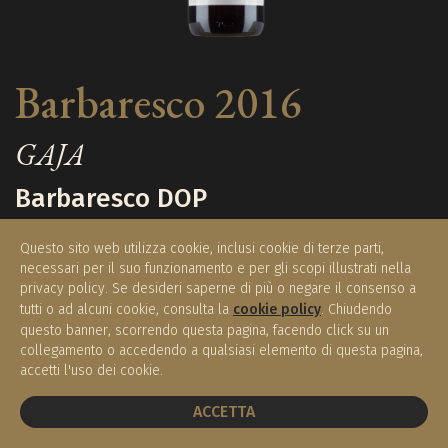
Barbaresco 2016
GAJA
Barbaresco DOP
Questo sito web utilizza cookie, inclusi cookie di terze parti,
necessari per il suo funzionamento e per gli scopi illustrati nella
€ 290,00
privacy policy. Se desideri saperne di più o negare il consenso a
Disponibile
(0.75 l)
tutti o ad alcuni cookie, consulta la
cookie policy
. Chiudendo
questo banner, scorrendo questa pagina, facendo click su un
collegamento o accedendo a qualsiasi elemento di questa pagina,
accetti l'uso dei cookie.
ACQUISTA
PRENOTA UN TAVOLO
ACCETTA
Regione / Nazione:
Piemonte / Italia