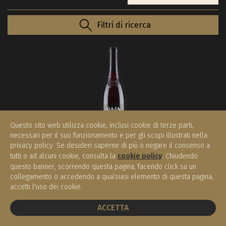
Filtri di ricerca
Questo sito web utilizza cookie, inclusi cookie di terze parti,
necessari per il suo funzionamento e per gli scopi illustrati nella
privacy policy. Se desideri saperne di più o negare il consenso a
tutti o ad alcuni cookie, consulta la
cookie policy
. Chiudendo
Barbaresco 2019
questo banner, scorrendo questa pagina, facendo click su un
GAJA
collegamento o accedendo a qualsiasi elemento di questa pagina,
Barbaresco DOP
accetti l'uso dei cookie.
€ 285,00
(0.75 l)
PRENOTA UN TAVOLO
ACCETTA