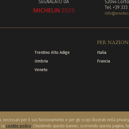
SEGNALATO DA
52044 Corto
Tel. +39 333
info@enoteca
PER NAZION
Trentino Alto Adige
Italia
Umbria
Francia
Veneto
i, necessari per il suo funzionamento e per gli scopi illustrati nella priva
a la
cookie policy
. Chiudendo questo banner, scorrendo questa pagina, f