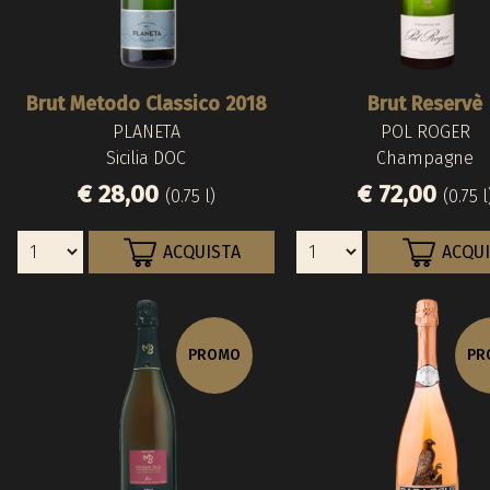
Brut Metodo Classico 2018
Brut Reservè
PLANETA
POL ROGER
Sicilia DOC
Champagne
€ 28,00
€ 72,00
(0.75 l)
(0.75 l
ACQUISTA
ACQU
PROMO
PR