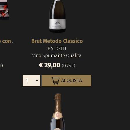
Brut Metodo Classico
Brut Majeur Extra Age con Sciabola
BALDETTI
Vino Spumante Qualità
€ 29,00
l)
(0.75 l)
ACQUISTA