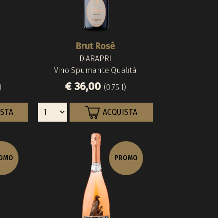
Brut Rosè
D'ARAPRI
Vino Spumante Qualità
€ 36,00
)
(0.75 l)
ISTA
ACQUISTA
OMO
PROMO