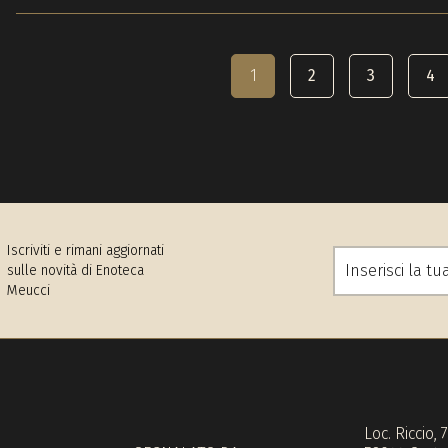
1
2
3
4
Iscriviti e rimani aggiornati
sulle novità di Enoteca
Meucci
Loc. Riccio, 