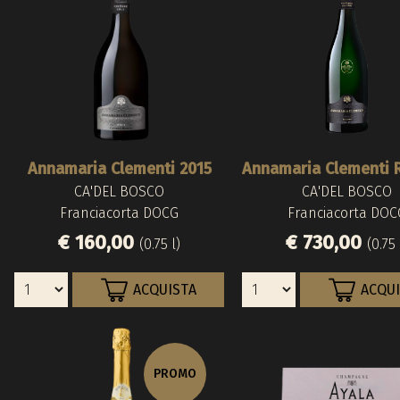
Annamaria Clementi 2015
CA'DEL BOSCO
CA'DEL BOSCO
Franciacorta DOCG
Franciacorta DOC
€ 160,00
€ 730,00
(0.75 l)
(0.75 
ACQUISTA
ACQU
PROMO