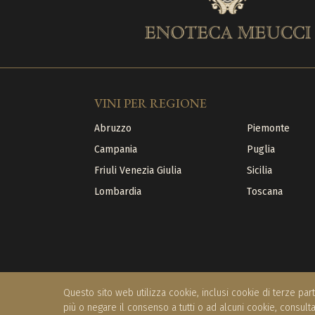
VINI PER REGIONE
Abruzzo
Piemonte
Campania
Puglia
Friuli Venezia Giulia
Sicilia
Lombardia
Toscana
Questo sito web utilizza cookie, inclusi cookie di terze part
più o negare il consenso a tutti o ad alcuni cookie, consult