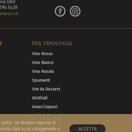
na (AR)
 196 5439
meucci.it
E
PER TIPOLOGIA
Vino Rosso
Vino Bianco
Vino Rosato
Spumanti
Vini da Dessert
Distillati
Amari/Liquori
Articoli da regalo
cy policy. Se desideri saperne di
ACCETTA
acendo click su un collegamento o
PRENOTA UN TAVOLO