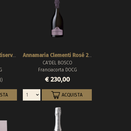
Annamaria Clementi Riserva 1980 1980
Annamaria Clementi Rosé 2010
CA'DEL BOSCO
G
Franciacorta DOCG
€ 230,00
l)
ISTA
ACQUISTA