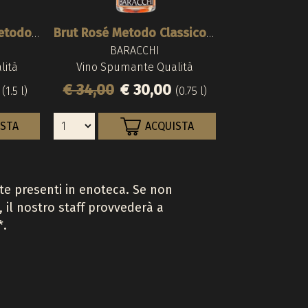
Brut Rosé Magnum Metodo Classico 2015
Brut Rosé Metodo Classico 2015
BARACCHI
lità
Vino Spumante Qualità
0
€ 34,00
€ 30,00
(1.5 l)
(0.75 l)
ISTA
ACQUISTA
tte presenti in enoteca. Se non
, il nostro staff provvederà a
*.