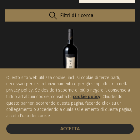
Filtri di ricerca
Questo sito web utilizza cookie, inclusi cookie di terze parti,
necessari per il suo funzionamento e per gli scopi illustrati nella
privacy policy. Se desideri saperne di più o negare il consenso a
tutti o ad alcuni cookie, consulta la
cookie policy
. Chiudendo
Apo 2007
questo banner, scorrendo questa pagina, facendo click su un
POGGIO BERTAIO
collegamento o accedendo a qualsiasi elemento di questa pagina,
Umbria IGP
accetti l'uso dei cookie.
€ 120,00
(0.75 l)
PRENOTA UN TAVOLO
ACCETTA