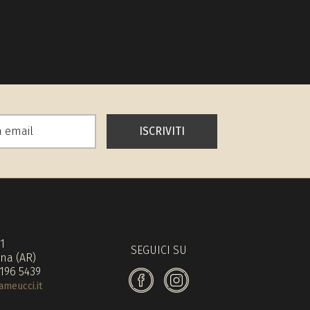
ISCRIVITI
71
SEGUICI SU
na (AR)
 196 5439
meucci.it