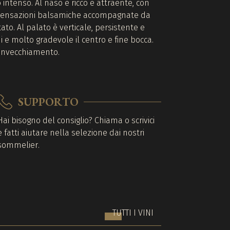
 intenso. Al naso è ricco e attraente, con
 e sensazioni balsamiche accompagnate da
tato. Al palato è verticale, persistente e
i e molto gradevole il centro e fine bocca.
 invecchiamento.
SUPPORTO
Hai bisogno del consiglio? Chiama o scrivici
e fatti aiutare nella selezione dai nostri
sommelier.
TUTTI I VINI