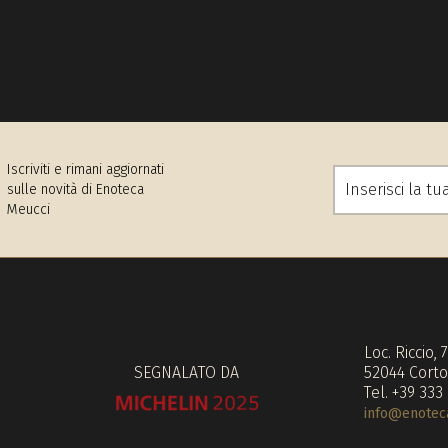
Iscriviti e rimani aggiornati
sulle novità di Enoteca
Meucci
Loc. Riccio, 
SEGNALATO DA
52044 Corto
Tel. +39 333
info@enoteca