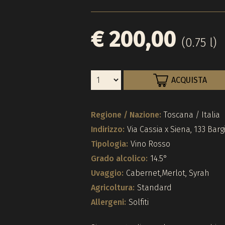
€ 200,00
(0.75 l)
ACQUISTA
Regione / Nazione:
Toscana / Italia
Indirizzo:
Via Cassia x Siena, 133 Bar
Tipologia:
Vino Rosso
Grado alcolico:
14.5°
Uvaggio:
Cabernet,Merlot, Syrah
Agricoltura:
Standard
Allergeni:
Solfiti