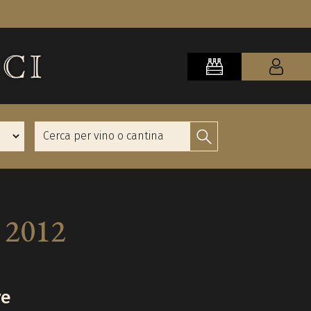
 2012
re