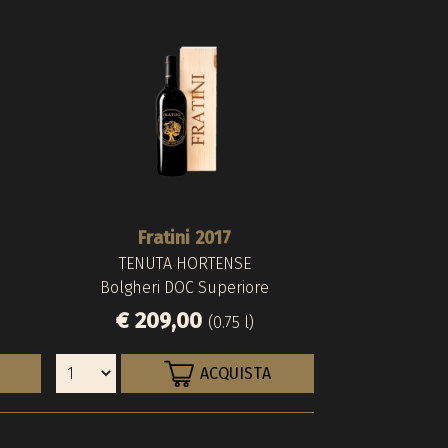
Fratini 2017
Grattama
Fratini 1,
TENUTA HORTENSE
TENUTA H
COLLE M
Bolgheri DOC Superiore
Bolgheri DO
Bolgheri DO
€ 209,00
€ 95,0
€ 46
(0.75 l)
ACQUISTA
Es