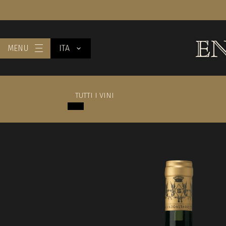
MENU
ITA
TUTTI I VINI