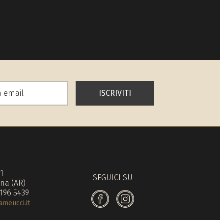
ISCRIVITI
71
SEGUICI SU
na (AR)
 196 5439
meucci.it