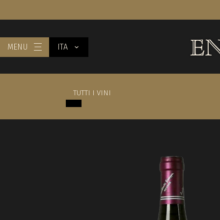
MENU
ITA
TUTTI I VINI