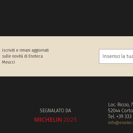
Iscriviti e rimani aggiornati
sulle novità di Enoteca
Meucci
Loc. Riccio, 
SEGNALATO DA
52044 Corto
Tel. +39 333
info@enoteca