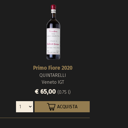
Primo Fiore 2020
Amaron
Alzero
QUINTARELLI
QUINTA
QUINTA
Veneto IGT
Amarone Della Va
Venet
€ 65,00
€ 440,
€ 420,
(0.75 l)
ACQUISTA
Es