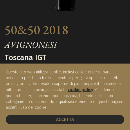
50&50 2018
AVIGNONESI
Toscana IGT
Questo sito web utilizza cookie, inclusi cookie di terze parti,
necessari per il suo funzionamento e per gli scopi illustrati nella
€ 145,00
privacy policy. Se desideri saperne di più o negare il consenso a
Disponibile
(0.75 l)
tutti o ad alcuni cookie, consulta la
cookie policy
. Chiudendo
questo banner, scorrendo questa pagina, facendo click su un
collegamento o accedendo a qualsiasi elemento di questa pagina,
accetti l'uso dei cookie.
ACQUISTA
PRENOTA UN TAVOLO
ACCETTA
Regione / Nazione:
Toscana / Italia