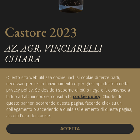
Castore 2023
AZ. AGR. VINCIARELLI
CHIARA
Toscana IGT
Questo sito web utilizza cookie, inclusi cookie di terze parti,
necessari per il suo funzionamento e per gli scopi illustrati nella
privacy policy. Se desideri saperne di più o negare il consenso a
tutti o ad alcuni cookie, consulta la
cookie policy
. Chiudendo
€ 20,00
questo banner, scorrendo questa pagina, facendo click su un
Disponibile
(0.75 l)
collegamento o accedendo a qualsiasi elemento di questa pagina,
accetti l'uso dei cookie.
PRENOTA UN TAVOLO
ACQUISTA
ACCETTA