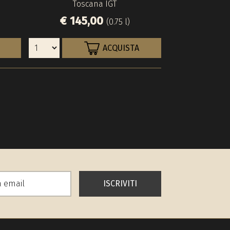
Toscana IGT
Toscan
Toscan
€ 145,00
€ 105,
€ 290
(0.75 l)
ACQUISTA
ISCRIVITI