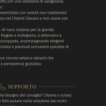
dotto con una selezione di Sangiovese,
c.
assemblato con varietà non tradizionali
 rossi nel Chianti Classico a non usare uve
. Al naso colpisce per la grande
, fragola e melograno, si alternano a
he sciroppate, accompagnando eleganti
occolato e piacevoli sensazioni speziate di
con tannini setosi e vibranti che
à e persistenza gustativa.
SUPPORTO
Hai bisogno del consiglio? Chiama o scrivici
e fatti aiutare nella selezione dai nostri