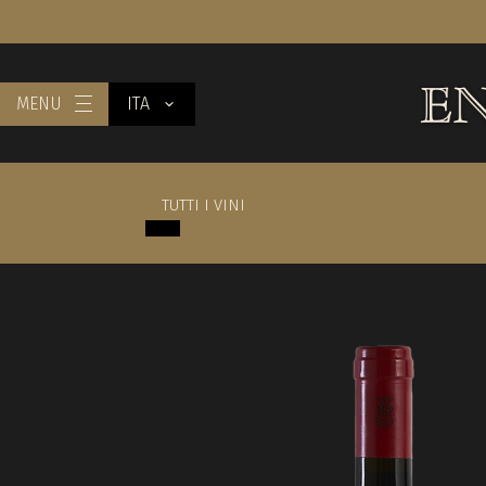
MENU
ITA
TUTTI I VINI