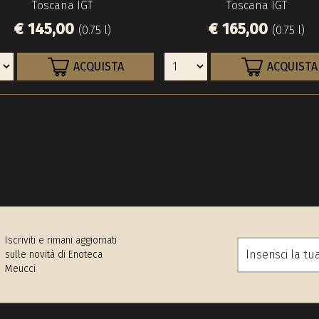
Toscana IGT
Toscana IGT
€ 145,00
€ 165,00
(0.75 l)
(0.75 l)
ACQUISTA
ACQUISTA
Iscriviti e rimani aggiornati
sulle novità di Enoteca
Meucci