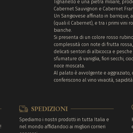
Tignanello è una pietra miliare, pro
Cabernet Sauvignon e Cabernet Fran
Un Sangiovese affinato in barrique, 
(quali il Cabernet), e tra i primi vini
bianche.
Si presenta di un colore rosso rubino
complessità con note di frutta rossa
delicati sentori di albicocca e pesc
sfumature di vaniglia, fiori secchi, ci
noce moscata.
Al palato è avvolgente e aggraziato, 
conferiscono al vino vivacità, sapidit
SPEDIZIONI
o
Spediamo i nostri prodotti in tutta Italia e
!
nel mondo affidandoci ai migliori corrieri